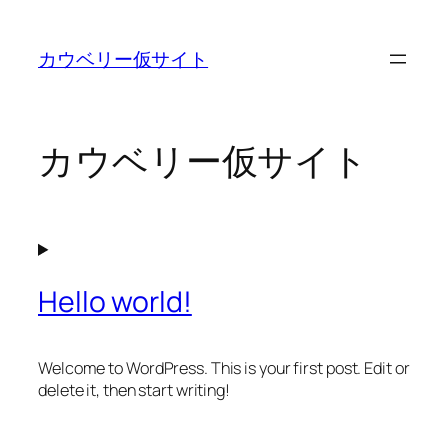
内
容
カウベリー仮サイト
を
ス
キ
ッ
カウベリー仮サイト
プ
Hello world!
Welcome to WordPress. This is your first post. Edit or
delete it, then start writing!