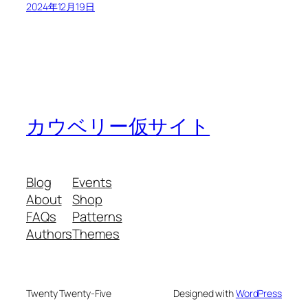
2024年12月19日
カウベリー仮サイト
Blog
Events
About
Shop
FAQs
Patterns
Authors
Themes
Twenty Twenty-Five
Designed with
WordPress