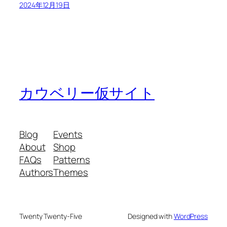
2024年12月19日
カウベリー仮サイト
Blog
Events
About
Shop
FAQs
Patterns
Authors
Themes
Twenty Twenty-Five
Designed with
WordPress