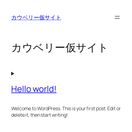
内
容
カウベリー仮サイト
を
ス
キ
ッ
カウベリー仮サイト
プ
Hello world!
Welcome to WordPress. This is your first post. Edit or
delete it, then start writing!