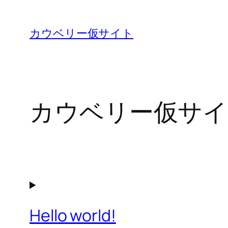
内
容
カウベリー仮サイト
を
ス
キ
ッ
カウベリー仮サイ
プ
Hello world!