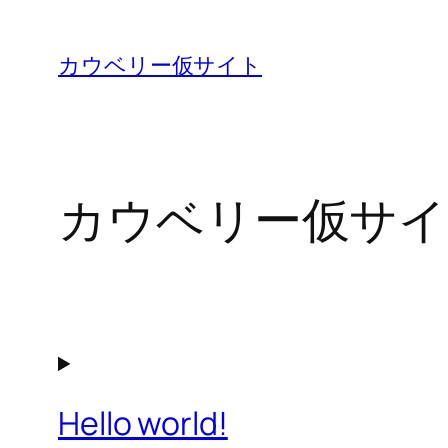
内
容
カウベリー仮サイト
を
ス
キ
ッ
カウベリー仮サイ
プ
Hello world!