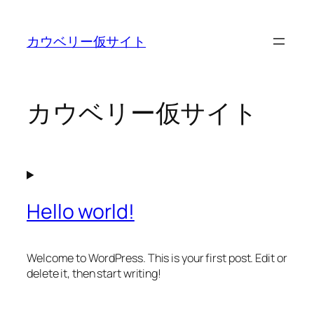
内
容
カウベリー仮サイト
を
ス
キ
ッ
カウベリー仮サイト
プ
Hello world!
Welcome to WordPress. This is your first post. Edit or
delete it, then start writing!