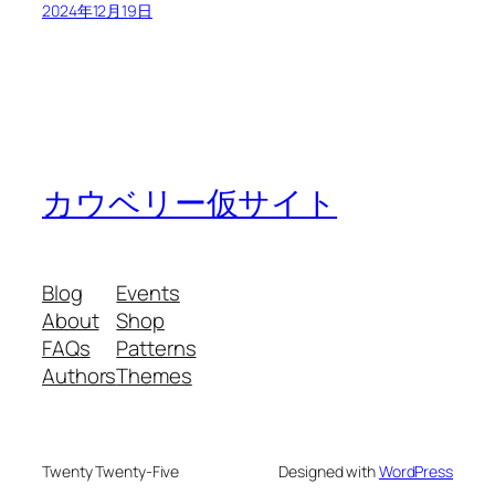
2024年12月19日
カウベリー仮サイト
Blog
Events
About
Shop
FAQs
Patterns
Authors
Themes
Twenty Twenty-Five
Designed with
WordPress