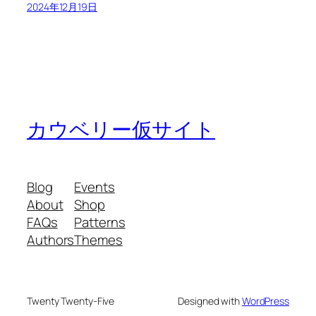
2024年12月19日
カウベリー仮サイト
Blog
Events
About
Shop
FAQs
Patterns
Authors
Themes
Twenty Twenty-Five
Designed with
WordPress