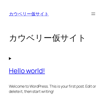
内
容
カウベリー仮サイト
を
ス
キ
ッ
カウベリー仮サイト
プ
Hello world!
Welcome to WordPress. This is your first post. Edit or
delete it, then start writing!