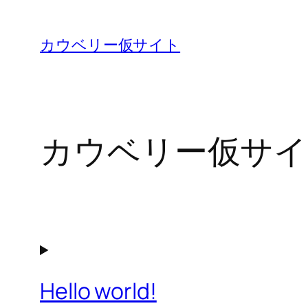
内
容
カウベリー仮サイト
を
ス
キ
ッ
カウベリー仮サイ
プ
Hello world!