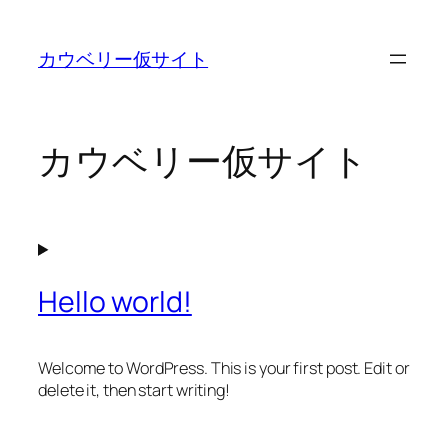
内
容
カウベリー仮サイト
を
ス
キ
ッ
カウベリー仮サイト
プ
Hello world!
Welcome to WordPress. This is your first post. Edit or
delete it, then start writing!