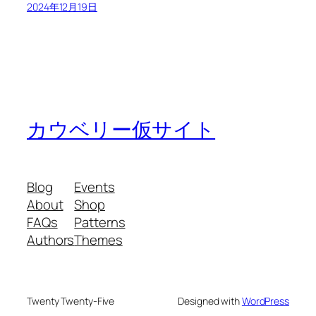
2024年12月19日
カウベリー仮サイト
Blog
Events
About
Shop
FAQs
Patterns
Authors
Themes
Twenty Twenty-Five
Designed with
WordPress