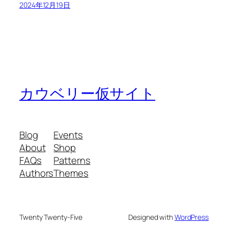
2024年12月19日
カウベリー仮サイト
Blog
Events
About
Shop
FAQs
Patterns
Authors
Themes
Twenty Twenty-Five
Designed with
WordPress