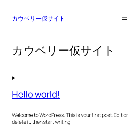
内
容
カウベリー仮サイト
を
ス
キ
ッ
カウベリー仮サイト
プ
Hello world!
Welcome to WordPress. This is your first post. Edit or
delete it, then start writing!