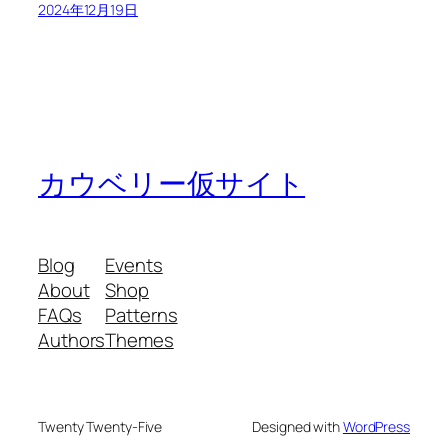
2024年12月19日
カウベリー仮サイト
Blog
Events
About
Shop
FAQs
Patterns
Authors
Themes
Twenty Twenty-Five
Designed with
WordPress