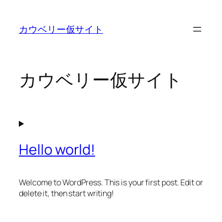
内
容
カウベリー仮サイト
を
ス
キ
ッ
カウベリー仮サイト
プ
Hello world!
Welcome to WordPress. This is your first post. Edit or
delete it, then start writing!