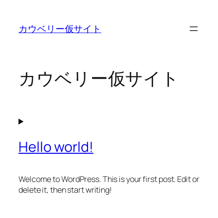
内
容
カウベリー仮サイト
を
ス
キ
ッ
カウベリー仮サイト
プ
Hello world!
Welcome to WordPress. This is your first post. Edit or
delete it, then start writing!