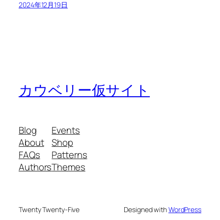
2024年12月19日
カウベリー仮サイト
Blog
Events
About
Shop
FAQs
Patterns
Authors
Themes
Twenty Twenty-Five
Designed with
WordPress