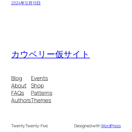
2024年12月19日
カウベリー仮サイト
Blog
Events
About
Shop
FAQs
Patterns
Authors
Themes
Twenty Twenty-Five
Designed with
WordPress