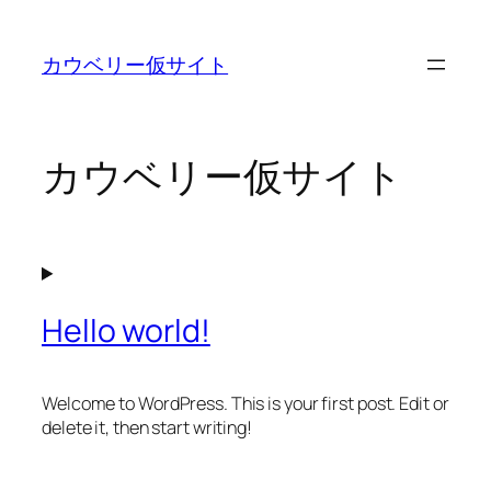
内
容
カウベリー仮サイト
を
ス
キ
ッ
カウベリー仮サイト
プ
Hello world!
Welcome to WordPress. This is your first post. Edit or
delete it, then start writing!