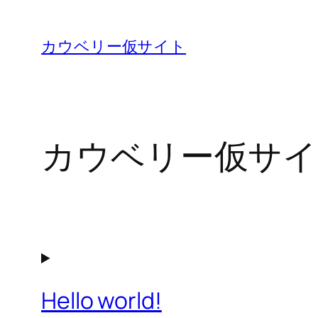
内
容
カウベリー仮サイト
を
ス
キ
ッ
カウベリー仮サイ
プ
Hello world!