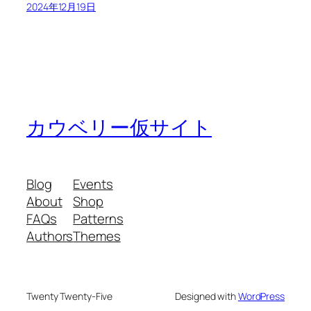
2024年12月19日
カウベリー仮サイト
Blog
Events
About
Shop
FAQs
Patterns
Authors
Themes
Twenty Twenty-Five
Designed with
WordPress