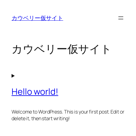
内
容
カウベリー仮サイト
を
ス
キ
ッ
カウベリー仮サイト
プ
Hello world!
Welcome to WordPress. This is your first post. Edit or
delete it, then start writing!