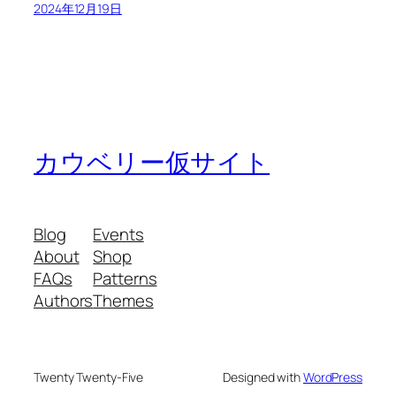
2024年12月19日
カウベリー仮サイト
Blog
Events
About
Shop
FAQs
Patterns
Authors
Themes
Twenty Twenty-Five
Designed with
WordPress