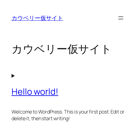
内
容
カウベリー仮サイト
を
ス
キ
ッ
カウベリー仮サイト
プ
Hello world!
Welcome to WordPress. This is your first post. Edit or
delete it, then start writing!