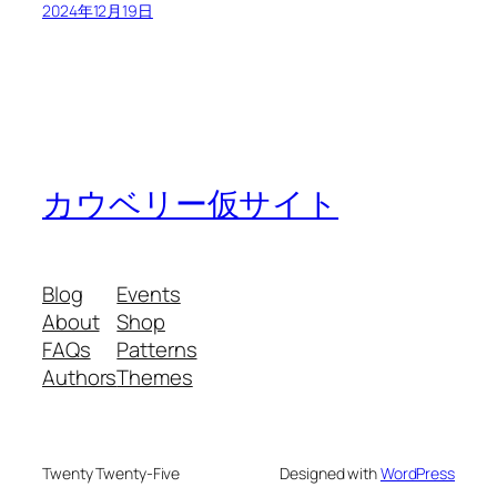
2024年12月19日
カウベリー仮サイト
Blog
Events
About
Shop
FAQs
Patterns
Authors
Themes
Twenty Twenty-Five
Designed with
WordPress