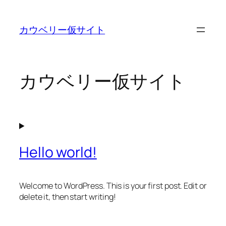
内
容
カウベリー仮サイト
を
ス
キ
ッ
カウベリー仮サイト
プ
Hello world!
Welcome to WordPress. This is your first post. Edit or
delete it, then start writing!