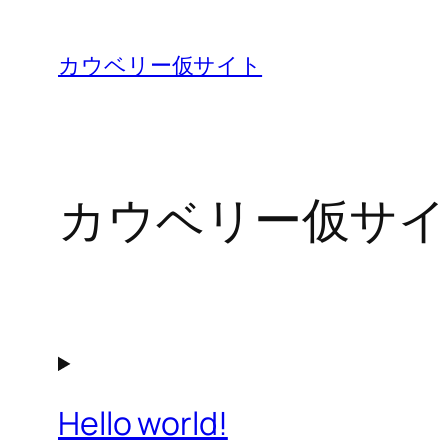
内
容
カウベリー仮サイト
を
ス
キ
ッ
カウベリー仮サイ
プ
Hello world!