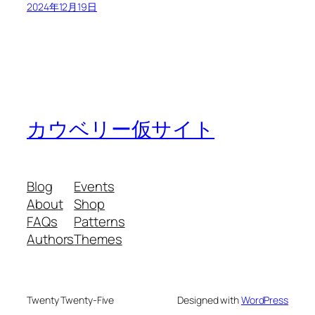
2024年12月19日
カウベリー仮サイト
Blog
Events
About
Shop
FAQs
Patterns
Authors
Themes
Twenty Twenty-Five
Designed with
WordPress