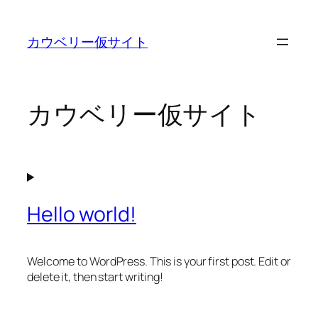
内
容
カウベリー仮サイト
を
ス
キ
ッ
カウベリー仮サイト
プ
Hello world!
Welcome to WordPress. This is your first post. Edit or
delete it, then start writing!