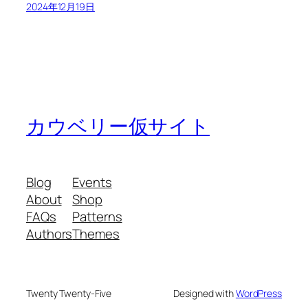
2024年12月19日
カウベリー仮サイト
Blog
Events
About
Shop
FAQs
Patterns
Authors
Themes
Twenty Twenty-Five
Designed with
WordPress