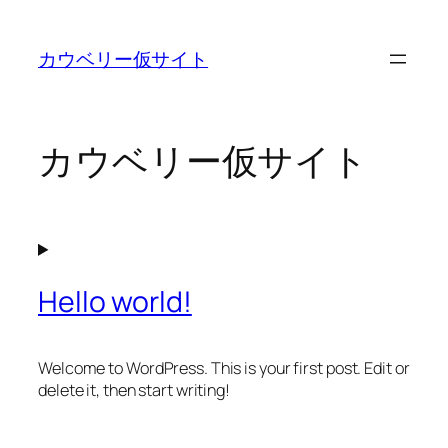
内
容
カウベリー仮サイト
を
ス
キ
ッ
カウベリー仮サイト
プ
Hello world!
Welcome to WordPress. This is your first post. Edit or
delete it, then start writing!