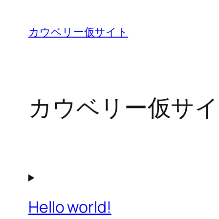
内
容
カウベリー仮サイト
を
ス
キ
ッ
カウベリー仮サイ
プ
Hello world!