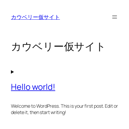
内
容
カウベリー仮サイト
を
ス
キ
ッ
カウベリー仮サイト
プ
Hello world!
Welcome to WordPress. This is your first post. Edit or
delete it, then start writing!