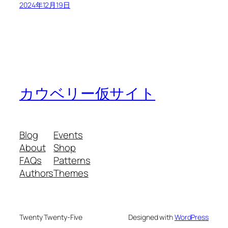
2024年12月19日
カウベリー仮サイト
Blog
Events
About
Shop
FAQs
Patterns
Authors
Themes
Twenty Twenty-Five
Designed with
WordPress