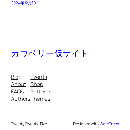
2024年12月19日
カウベリー仮サイト
Blog
Events
About
Shop
FAQs
Patterns
Authors
Themes
Twenty Twenty-Five
Designed with
WordPress