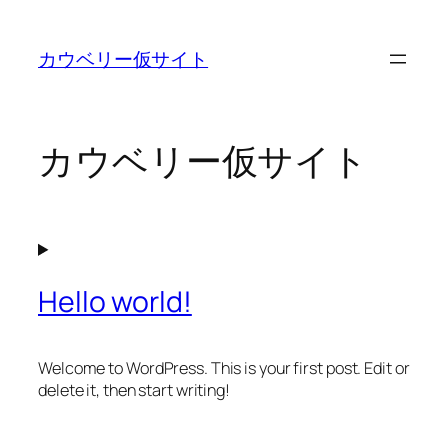
内
容
カウベリー仮サイト
を
ス
キ
ッ
カウベリー仮サイト
プ
Hello world!
Welcome to WordPress. This is your first post. Edit or
delete it, then start writing!