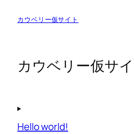
内
容
カウベリー仮サイト
を
ス
キ
ッ
カウベリー仮サイ
プ
Hello world!