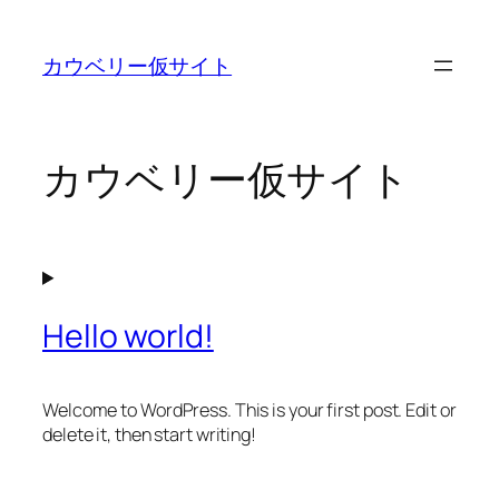
内
容
カウベリー仮サイト
を
ス
キ
ッ
カウベリー仮サイト
プ
Hello world!
Welcome to WordPress. This is your first post. Edit or
delete it, then start writing!