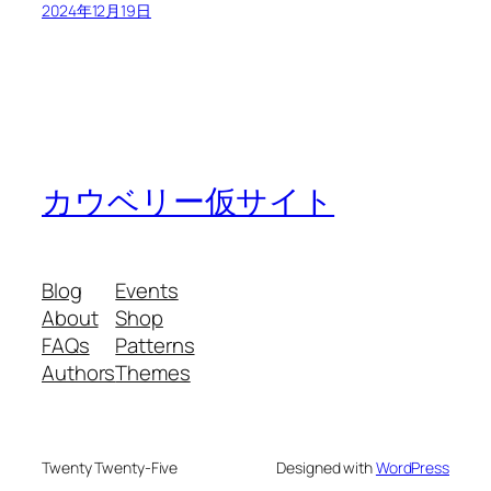
2024年12月19日
カウベリー仮サイト
Blog
Events
About
Shop
FAQs
Patterns
Authors
Themes
Twenty Twenty-Five
Designed with
WordPress