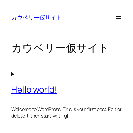
内
容
カウベリー仮サイト
を
ス
キ
ッ
カウベリー仮サイト
プ
Hello world!
Welcome to WordPress. This is your first post. Edit or
delete it, then start writing!