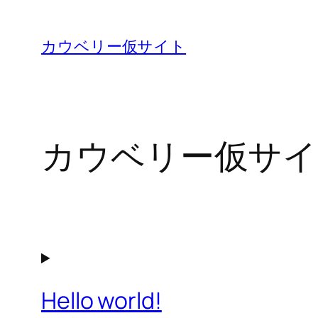
内
容
カウベリー仮サイト
を
ス
キ
ッ
カウベリー仮サイ
プ
Hello world!