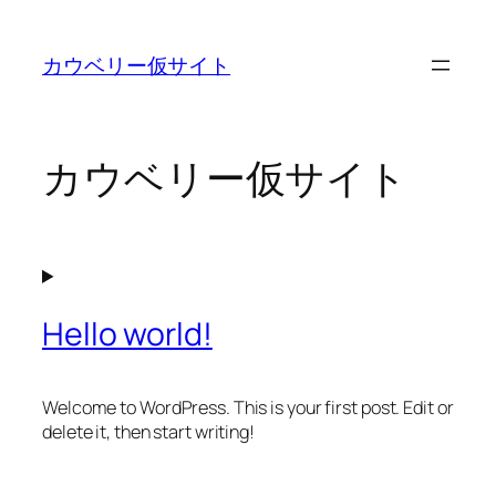
内
容
カウベリー仮サイト
を
ス
キ
ッ
カウベリー仮サイト
プ
Hello world!
Welcome to WordPress. This is your first post. Edit or
delete it, then start writing!