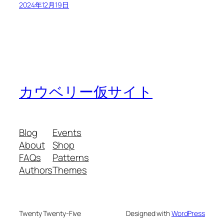
2024年12月19日
カウベリー仮サイト
Blog
Events
About
Shop
FAQs
Patterns
Authors
Themes
Twenty Twenty-Five
Designed with
WordPress