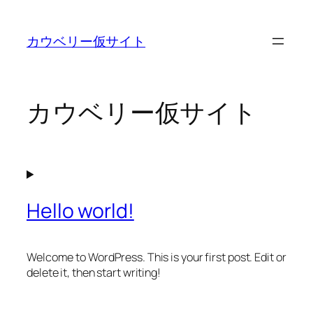
内
容
カウベリー仮サイト
を
ス
キ
ッ
カウベリー仮サイト
プ
Hello world!
Welcome to WordPress. This is your first post. Edit or
delete it, then start writing!