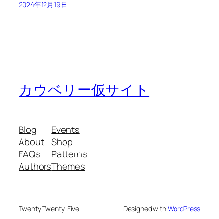
2024年12月19日
カウベリー仮サイト
Blog
Events
About
Shop
FAQs
Patterns
Authors
Themes
Twenty Twenty-Five
Designed with
WordPress