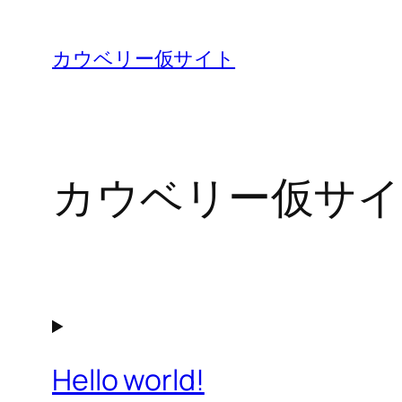
内
容
カウベリー仮サイト
を
ス
キ
ッ
カウベリー仮サイ
プ
Hello world!