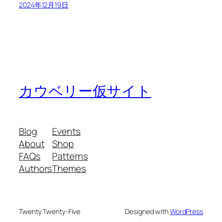
2024年12月19日
カウベリー仮サイト
Blog
Events
About
Shop
FAQs
Patterns
Authors
Themes
Twenty Twenty-Five
Designed with
WordPress