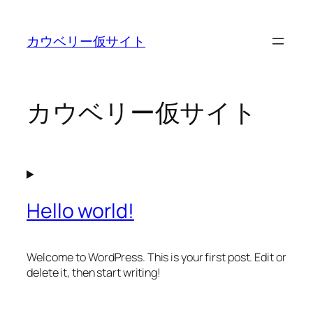
内
容
カウベリー仮サイト
を
ス
キ
ッ
カウベリー仮サイト
プ
Hello world!
Welcome to WordPress. This is your first post. Edit or
delete it, then start writing!