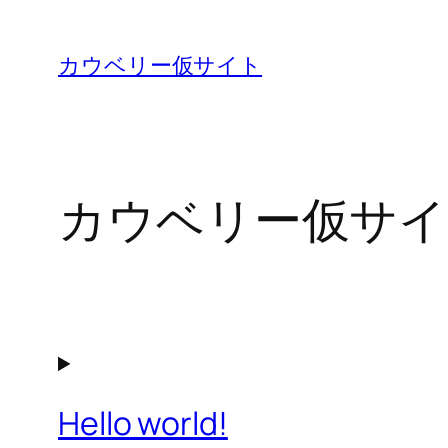
内
容
カウベリー仮サイト
を
ス
キ
ッ
カウベリー仮サイ
プ
Hello world!