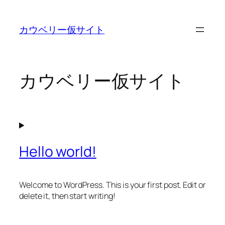
内
容
カウベリー仮サイト
を
ス
キ
ッ
カウベリー仮サイト
プ
Hello world!
Welcome to WordPress. This is your first post. Edit or
delete it, then start writing!