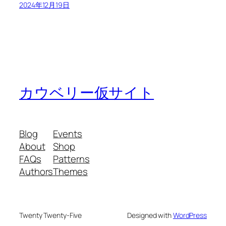
2024年12月19日
カウベリー仮サイト
Blog
Events
About
Shop
FAQs
Patterns
Authors
Themes
Twenty Twenty-Five
Designed with
WordPress