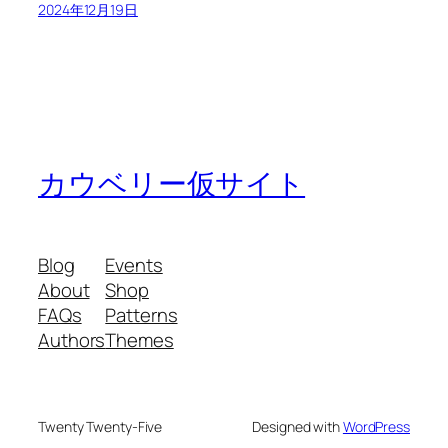
2024年12月19日
カウベリー仮サイト
Blog
Events
About
Shop
FAQs
Patterns
Authors
Themes
Twenty Twenty-Five
Designed with
WordPress