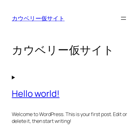
内
容
カウベリー仮サイト
を
ス
キ
ッ
カウベリー仮サイト
プ
Hello world!
Welcome to WordPress. This is your first post. Edit or
delete it, then start writing!