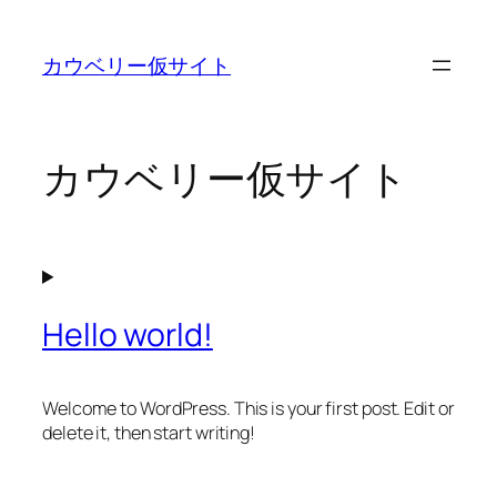
内
容
カウベリー仮サイト
を
ス
キ
ッ
カウベリー仮サイト
プ
Hello world!
Welcome to WordPress. This is your first post. Edit or
delete it, then start writing!