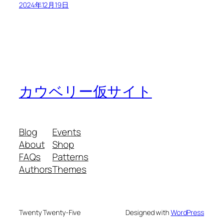
2024年12月19日
カウベリー仮サイト
Blog
Events
About
Shop
FAQs
Patterns
Authors
Themes
Twenty Twenty-Five
Designed with
WordPress