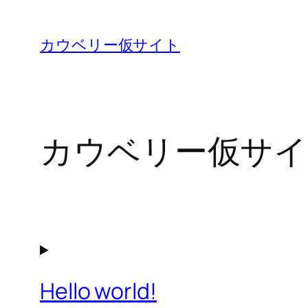
内
容
カウベリー仮サイト
を
ス
キ
ッ
カウベリー仮サイ
プ
Hello world!