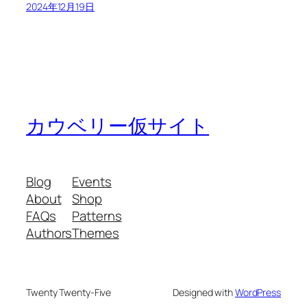
2024年12月19日
カウベリー仮サイト
Blog
Events
About
Shop
FAQs
Patterns
Authors
Themes
Twenty Twenty-Five
Designed with
WordPress