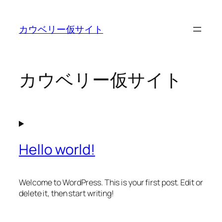
内
容
カウベリー仮サイト
を
ス
キ
ッ
カウベリー仮サイト
プ
Hello world!
Welcome to WordPress. This is your first post. Edit or
delete it, then start writing!