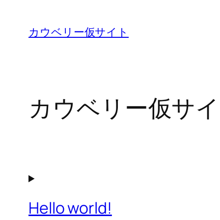
内
容
カウベリー仮サイト
を
ス
キ
ッ
カウベリー仮サイ
プ
Hello world!