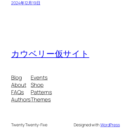
2024年12月19日
カウベリー仮サイト
Blog
Events
About
Shop
FAQs
Patterns
Authors
Themes
Twenty Twenty-Five
Designed with
WordPress