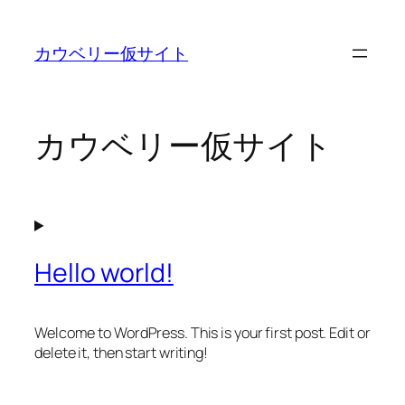
内
容
カウベリー仮サイト
を
ス
キ
ッ
カウベリー仮サイト
プ
Hello world!
Welcome to WordPress. This is your first post. Edit or
delete it, then start writing!